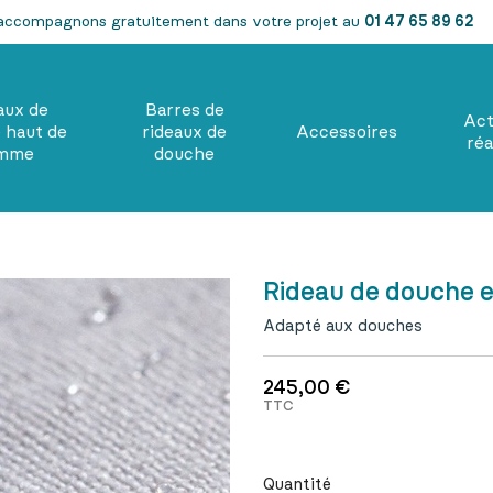
accompagnons gratuitement dans votre projet au
01 47 65 89 62
aux de
Barres de
Act
 haut de
rideaux de
Accessoires
réa
mme
douche
Rideau de douche e
Adapté aux douches
245,00 €
TTC
Quantité