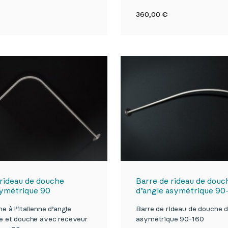


Aperçu rapide
Aperçu rapi
Prix
360,00 €
 rideau de douche
Barre de rideau de douc
symétrique 90
d’angle asymétrique 90
e à l’italienne d’angle
Barre de rideau de douche d
e et douche avec receveur
asymétrique 90-160