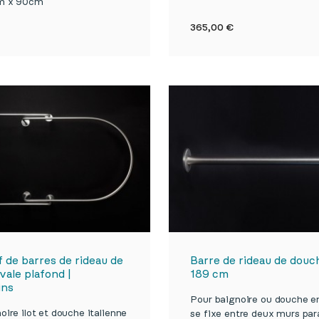
m x 90cm


Aperçu rapide
Aperçu rapi
Prix
365,00 €
f de barres de rideau de
Barre de rideau de douc
vale plafond |
189 cm
ins
Pour baignoire ou douche e
oire ilot et douche italienne
se fixe entre deux murs para