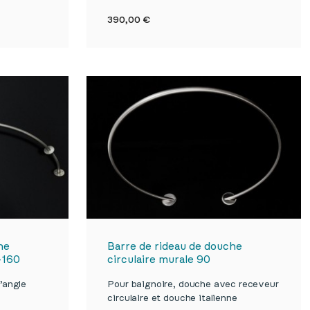

de
Aperçu rapide
Prix
390,00 €
he
Barre de rideau de douche
-160
circulaire murale 90
’angle
Pour baignoire, douche avec receveur
circulaire et douche italienne