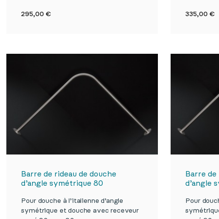

Aperçu rapide
Prix
Prix
295,00 €
335,00 €
Barre de rideau de douche
Barre de
d’angle symétrique 80
d’angle 
Pour douche à l’italienne d’angle
Pour douch
symétrique et douche avec receveur
symétriqu