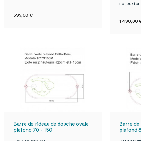
ne jouxta

Aperçu rapide
Prix
595,00 €
Prix
1 490,00 
Barre de rideau de douche ovale
Barre de
plafond 70 - 150
plafond 