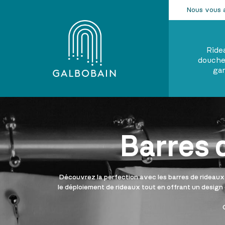
Nous vous 
Ride
douche
ga
Barres 
Découvrez la perfection avec les barres de rideaux 
le déploiement de rideaux tout en offrant un design é