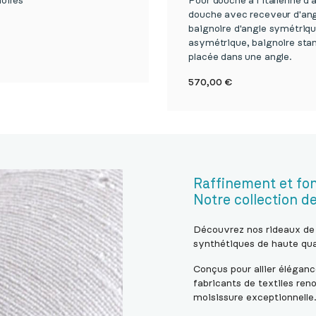
oires
Pour douche à l’italienne d’
douche avec receveur d'ang
baignoire d'angle symétriq
asymétrique, baignoire sta

Aperçu rapide
placée dans une angle.

Aperçu rapi
Prix
570,00 €
Raffinement et fon
Notre collection d
Découvrez nos rideaux de
synthétiques de haute qua
Conçus pour allier éléganc
fabricants de textiles ren
moisissure exceptionnelle