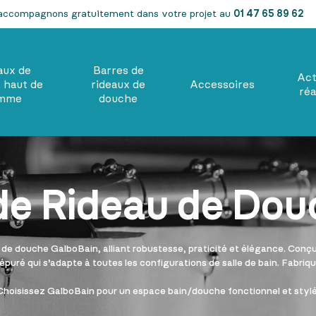
accompagnons gratuitement dans votre projet au
01 47 65 89 62
aux de
Barres de
Act
 haut de
rideaux de
Accessoires
réa
mme
douche
de Rideau de Dou
de douche GalboBain, alliant robustesse, praticité et élégance. Conçue
puré qui s’adapte à toutes les configurations de salle de bain. Fabriqu
Choisissez GalboBain pour un espace bain/douche fonctionnel et stylé