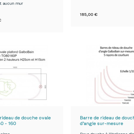
nt aucun mur

Aperçu rapi
Prix
185,00 €

Aperçu rapide
€
 rideau de douche ovale
Barre de rideau de douc
80 - 160
d’angle sur-mesure