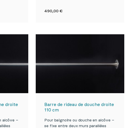

de
Aperçu rapide
Prix
490,00 €
he droite
Barre de rideau de douche droite
110 cm
n alcôve –
Pour baignoire ou douche en alcôve –
llèles
se fixe entre deux murs parallèles