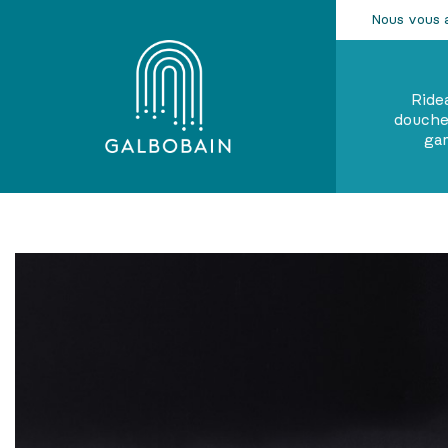
Nous vous 
Ride
douche
ga