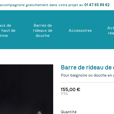
accompagnons gratuitement dans votre projet au
01 47 65 89 62
aux de
Barres de
Act
 haut de
rideaux de
Accessoires
réa
mme
douche
Barre de rideau de
Pour baignoire ou douche en a
155,00 €
TTC
Quantité