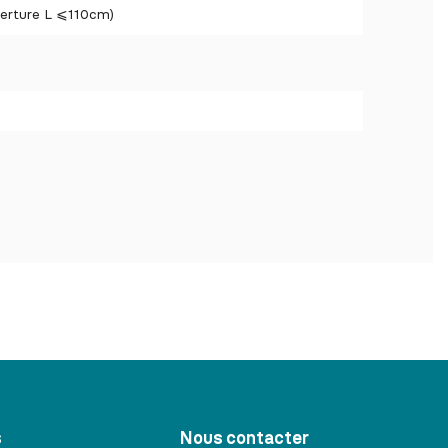
verture L ⩽110cm)
s
Nous contacter