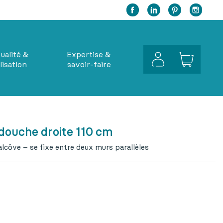
Facebook
Twitter
Pinterest
Inst
ualité &
Expertise &
lisation
savoir-faire
 douche droite 110 cm
lcôve – se fixe entre deux murs parallèles