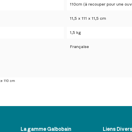
110cm (à recouper pour une ou
11,5 x 111 x 11,5 cm
1,5 kg
Française
te 110 cm
La gamme Galbobain
Liens Diver