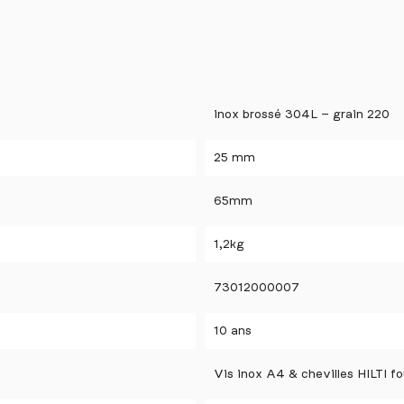
inox brossé 304L – grain 220
25 mm
65mm
1,2kg
73012000007
10 ans
Vis inox A4 & chevilles HILTI fo