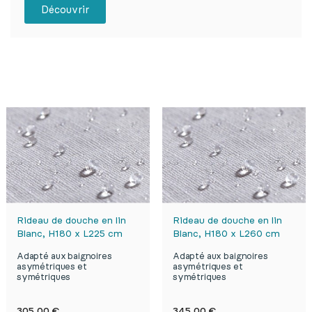
Découvrir
D
Rideau de douche en lin
Rideau de douche en lin
Blanc, H180 x L225 cm
Blanc, H180 x L260 cm
Adapté aux baignoires
Adapté aux baignoires
asymétriques et
asymétriques et
symétriques
symétriques
Prix
Prix
305,00 €
345,00 €