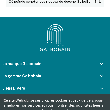
Où puis-je acheter des rideaux de douche GalboBain ?

La marque Galbobain

La gamme Galbobain

Liens Divers

Ce site Web utilise ses propres cookies et ceux de tiers pour
Nous contacter
améliorer nos services et vous montrer des publicités liées à