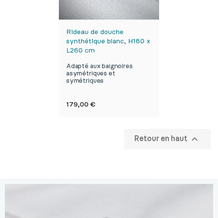
Rideau de douche
synthétique blanc, H180 x
L260 cm
Adapté aux baignoires
asymétriques et
symétriques
Prix
179,00 €

Retour en haut