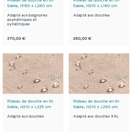
Rideau de douche en lin
Rideau de douche en lin
Sable, H180 x L260 cm
Sable, H210 x L180 cm
Adapté aux baignoires
Adapté aux douches
asymétriques et
symétriques
Prix
Prix
370,00 €
260,00 €
Rideau de douche en lin
Rideau de douche en lin
Sable, H210 x L225 cm
Sable, H210 x L260 cm
Adapté aux douches
Adapté aux douches XXL