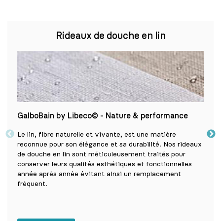
Rideaux de douche en lin
GalboBain by Libeco© - Nature & performance
Perf
Le lin, fibre naturelle et vivante, est une matière
Nos 
reconnue pour son élégance et sa durabilité. Nos rideaux
sont 
de douche en lin sont méticuleusement traités pour
supér
conserver leurs qualités esthétiques et fonctionnelles
qui p
année après année évitant ainsi un remplacement
Des 
fréquent.
l’app
neuf 