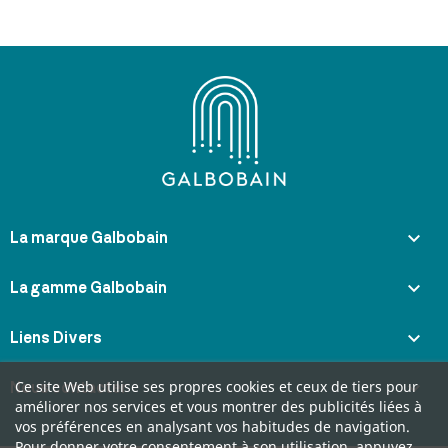

La marque Galbobain

La gamme Galbobain

Liens Divers

Ce site Web utilise ses propres cookies et ceux de tiers pour
Nous contacter
améliorer nos services et vous montrer des publicités liées à
vos préférences en analysant vos habitudes de navigation.
Pour donner votre consentement à son utilisation, appuyez